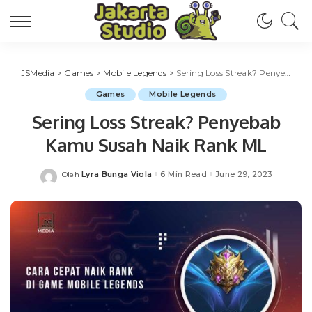
JSMedia
>
Games
>
Mobile Legends
>
Sering Loss Streak? Penyebab Kamu Susah Naik Rank ML
Games
Mobile Legends
Sering Loss Streak? Penyebab
Kamu Susah Naik Rank ML
Lyra Bunga Viola
6 Min Read
June 29, 2023
Oleh
Posted
by