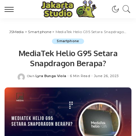
JSMedia
>
Smartphone
>
MediaTek Helio G95 Setara Snapdragon Berapa?
Smartphone
MediaTek Helio G95 Setara
Snapdragon Berapa?
Lyra Bunga Viola
6 Min Read
June 26, 2023
Oleh
Posted
by