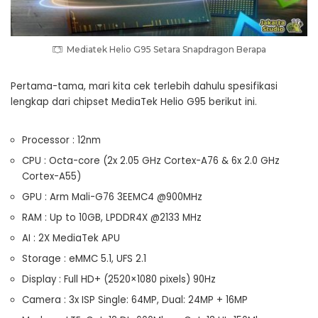
Mediatek Helio G95 Setara Snapdragon Berapa
Pertama-tama, mari kita cek terlebih dahulu spesifikasi
lengkap dari chipset MediaTek Helio G95 berikut ini.
Processor : 12nm
CPU : Octa-core (2x 2.05 GHz Cortex-A76 & 6x 2.0 GHz
Cortex-A55)
GPU : Arm Mali-G76 3EEMC4 @900MHz
RAM : Up to 10GB, LPDDR4X @2133 MHz
AI : 2X MediaTek APU
Storage : eMMC 5.1, UFS 2.1
Display : Full HD+ (2520×1080 pixels) 90Hz
Camera : 3x ISP Single: 64MP, Dual: 24MP + 16MP