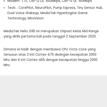
Modem : LTE, Cat-12 DL: 600Mbps, Cat-13 UL: 150Mbps
Tech. : CorePilot, NeuroPilot, Pump Express, Tiny Sensor Hub,
Dual Voice Wakeup, MediaTek HyperEngine Game
Technology, MiraVision
MediaTek Helio G95 ini merupakan chipset kelas Mid Range
yang dirilis pertama kali pada tanggal 2 September 2020.
Dimana ia hadir dengan membawa CPU Octa-Core yang
tersusun atas 2 inti Cortex-A76 dedngan kecepatan 2050
Mhz dan 6 inti Cortex-A55 dengan kecepatan hingga 2000
Mhz.