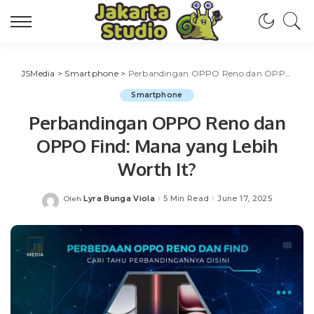
JSMedia
>
Smartphone
>
Perbandingan OPPO Reno dan OPPO Find: Mana yang Lebih Worth It?
Smartphone
Perbandingan OPPO Reno dan
OPPO Find: Mana yang Lebih
Worth It?
Lyra Bunga Viola
5 Min Read
June 17, 2025
Oleh
Posted
by