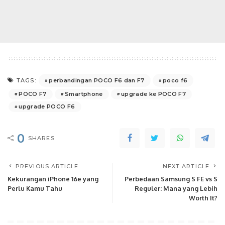
perbandingan POCO F6 dan F7
poco f6
TAGS:
POCO F7
Smartphone
upgrade ke POCO F7
upgrade POCO F6
0
SHARES
PREVIOUS ARTICLE
NEXT ARTICLE
Kekurangan iPhone 16e yang
Perbedaan Samsung S FE vs S
Perlu Kamu Tahu
Reguler: Mana yang Lebih
Worth It?