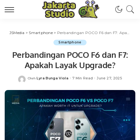
JSMedia
>
Smartphone
>
Perbandingan POCO F6 dan F7: Apakah Layak Upgrade?
Smartphone
Perbandingan POCO F6 dan F7:
Apakah Layak Upgrade?
Lyra Bunga Viola
7 Min Read
June 27, 2025
Oleh
Posted
by