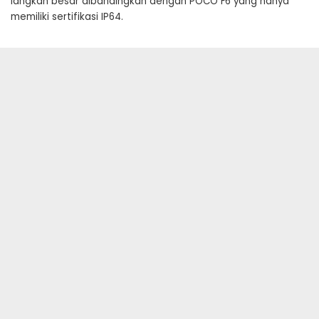
langkah besar dibandingkan dengan POCO F6 yang hanya
memiliki sertifikasi IP64.