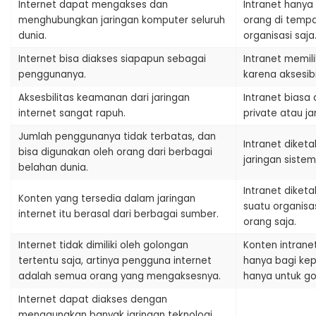
Internet dapat mengakses dan
Intranet hanya
menghubungkan jaringan komputer seluruh
orang di tempa
dunia.
organisasi saja
Internet bisa diakses siapapun sebagai
Intranet memil
penggunanya.
karena aksesibi
Aksesbilitas keamanan dari jaringan
Intranet biasa
internet sangat rapuh.
private atau ja
Jumlah penggunanya tidak terbatas, dan
Intranet dike
bisa digunakan oleh orang dari berbagai
jaringan sistem
belahan dunia.
Intranet diket
Konten yang tersedia dalam jaringan
suatu organisa
internet itu berasal dari berbagai sumber.
orang saja.
Internet tidak dimiliki oleh golongan
Konten intrane
tertentu saja, artinya pengguna internet
hanya bagi kep
adalah semua orang yang mengaksesnya.
hanya untuk go
Internet dapat diakses dengan
menggunakan banyak jaringan teknologi