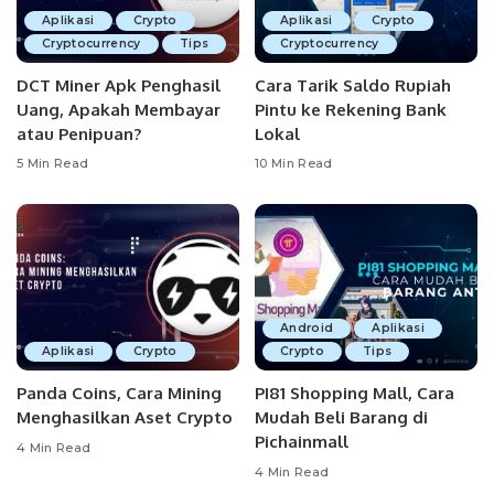
Aplikasi
Crypto
Aplikasi
Crypto
Cryptocurrency
Tips
Cryptocurrency
DCT Miner Apk Penghasil
Cara Tarik Saldo Rupiah
Uang, Apakah Membayar
Pintu ke Rekening Bank
atau Penipuan?
Lokal
5 Min Read
10 Min Read
Android
Aplikasi
Aplikasi
Crypto
Crypto
Tips
Panda Coins, Cara Mining
PI81 Shopping Mall, Cara
Menghasilkan Aset Crypto
Mudah Beli Barang di
Pichainmall
4 Min Read
4 Min Read