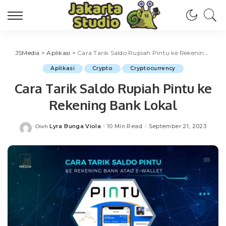
JSMedia
>
Aplikasi
>
Cara Tarik Saldo Rupiah Pintu ke Rekening Bank Lokal
Aplikasi
Crypto
Cryptocurrency
Cara Tarik Saldo Rupiah Pintu ke
Rekening Bank Lokal
Lyra Bunga Viola
10 Min Read
September 21, 2023
Oleh
Posted
by