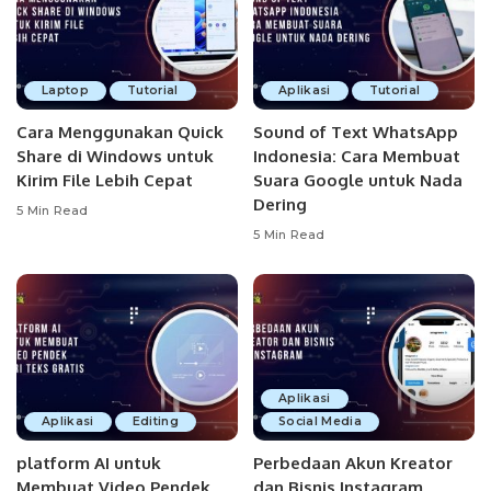
Laptop
Tutorial
Aplikasi
Tutorial
Cara Menggunakan Quick
Sound of Text WhatsApp
Share di Windows untuk
Indonesia: Cara Membuat
Kirim File Lebih Cepat
Suara Google untuk Nada
Dering
5 Min Read
5 Min Read
Aplikasi
Aplikasi
Editing
Social Media
platform AI untuk
Perbedaan Akun Kreator
Membuat Video Pendek
dan Bisnis Instagram,