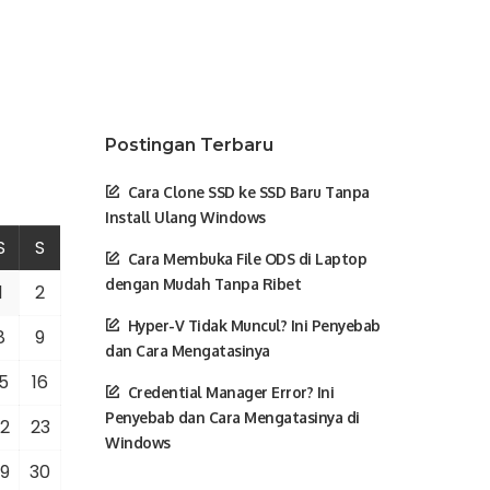
Postingan Terbaru
Cara Clone SSD ke SSD Baru Tanpa
Install Ulang Windows
S
S
Cara Membuka File ODS di Laptop
dengan Mudah Tanpa Ribet
1
2
Hyper-V Tidak Muncul? Ini Penyebab
8
9
dan Cara Mengatasinya
5
16
Credential Manager Error? Ini
Penyebab dan Cara Mengatasinya di
2
23
Windows
9
30