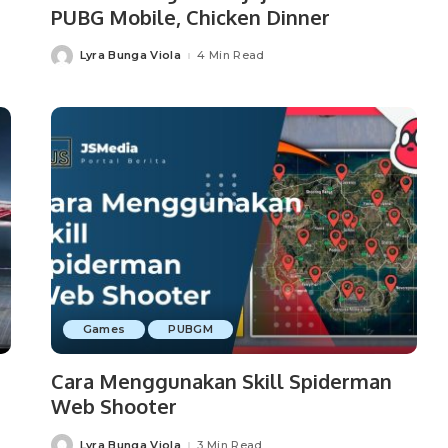
PUBG Mobile, Chicken Dinner
Lyra Bunga Viola
4 Min Read
Posted
by
Games
PUBGM
Cara Menggunakan Skill Spiderman
Web Shooter
Lyra Bunga Viola
3 Min Read