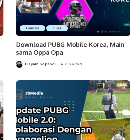
Games
Tips
Download PUBG Mobile Korea, Main
sama Oppa Opa
Hisyam Sopandi
4 Min Read
Posted
by