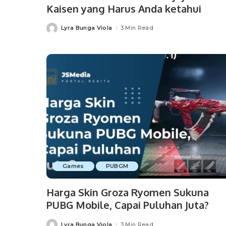
Kaisen yang Harus Anda ketahui
Lyra Bunga Viola
3 Min Read
Posted
by
Games
PUBGM
Harga Skin Groza Ryomen Sukuna
PUBG Mobile, Capai Puluhan Juta?
Lyra Bunga Viola
3 Min Read