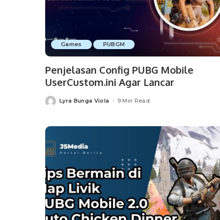
Games
PUBGM
Penjelasan Config PUBG Mobile
UserCustom.ini Agar Lancar
Lyra Bunga Viola
9 Min Read
Posted
by