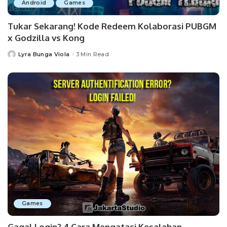
Android
Games
Tukar Sekarang! Kode Redeem Kolaborasi PUBGM
x Godzilla vs Kong
Lyra Bunga Viola
3 Min Read
Posted
by
Games
Gagal Login? 4 Cara Mengatasi Kesalahan