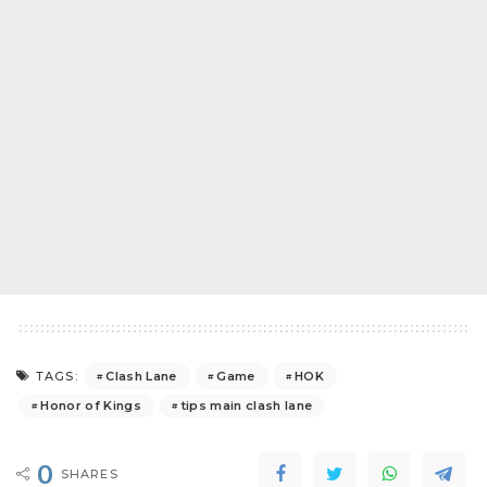
Clash Lane
Game
HOK
TAGS:
Honor of Kings
tips main clash lane
0
SHARES