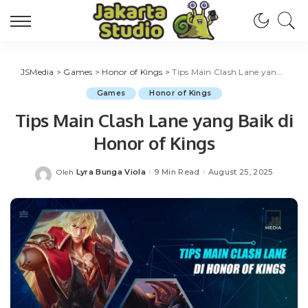
JSMedia
>
Games
>
Honor of Kings
>
Tips Main Clash Lane yang Baik di Honor of Kings
Games
Honor of Kings
Tips Main Clash Lane yang Baik di
Honor of Kings
Lyra Bunga Viola
9 Min Read
August 25, 2025
Oleh
Posted
by