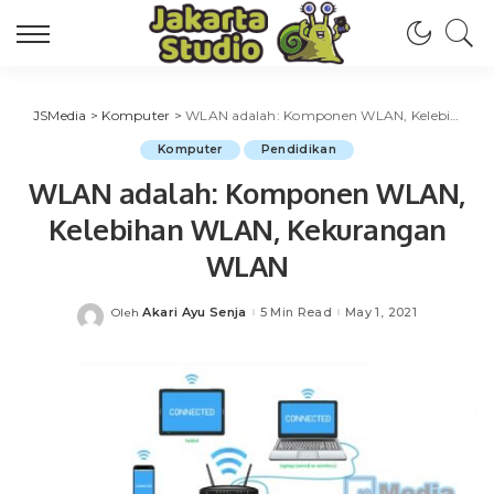
JSMedia
>
Komputer
>
WLAN adalah: Komponen WLAN, Kelebihan WLAN, Kekurangan WLAN
Komputer
Pendidikan
WLAN adalah: Komponen WLAN,
Kelebihan WLAN, Kekurangan
WLAN
Akari Ayu Senja
5 Min Read
May 1, 2021
Oleh
Posted
by