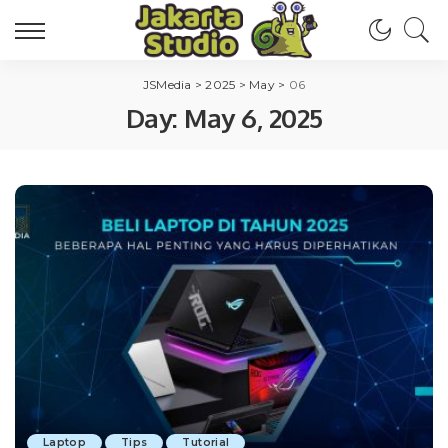
JSMedia
>
2025
>
May
>
06
Day:
May 6, 2025
Laptop
Tips
Tutorial