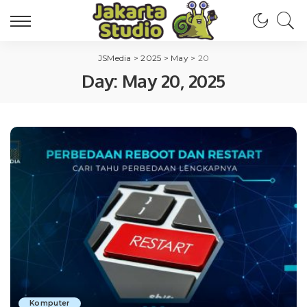
JSMedia
>
2025
>
May
>
20
Day:
May 20, 2025
Komputer