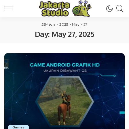
JSMedia
>
2025
>
May
>
27
Day:
May 27, 2025
Games