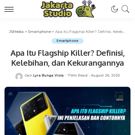
JSMedia
>
Smartphone
>
Apa Itu Flagship Killer? Definisi, Kelebihan, dan Kekurangannya
Smartphone
Apa Itu Flagship Killer? Definisi,
Kelebihan, dan Kekurangannya
Lyra Bunga Viola
7 Min Read
August 26, 2025
Oleh
Posted
by