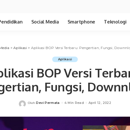
Pendidikan
Social Media
Smartphone
Teknologi
Media
>
Aplikasi
>
Aplikasi BOP Versi Terbaru: Pengertian, Fungsi, Downnl
Aplikasi
likasi BOP Versi Terba
gertian, Fungsi, Downn
Devi Permata
4 Min Read
April 12, 2022
Oleh
Posted
by