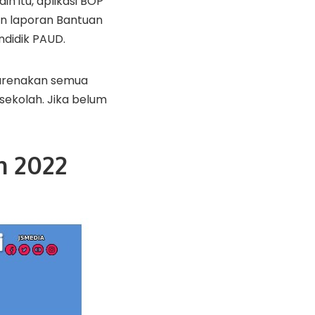
n itu, aplikasi BOP
an laporan Bantuan
ndidik PAUD.
karenakan semua
ekolah. Jika belum
n 2022