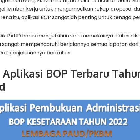
olahan data, SK Nominatif, dan alur pencairan dana. Selai
gai lembar kerja untuk mengumpulkan rekap proposal d
rena itu, aplikasi BOP sangatlah penting untuk tenaga pe
ik PAUD harus mengetahui cara memakainya. Hal ini di
 sangat mempengaruhi berjalannya semua laporan dari s
ak penjelasannya berikut ini.
Aplikasi BOP Terbaru Tahu
d