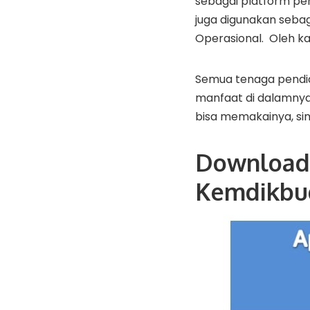
sebagai platform peng
juga digunakan seba
Operasional. Oleh ka
Semua tenaga pendid
manfaat di dalamnya
bisa memakainya, sim
Download 
Kemdikbu