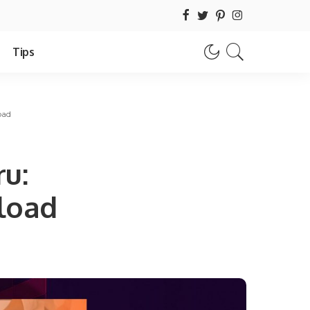
Tips
oad
ru:
load