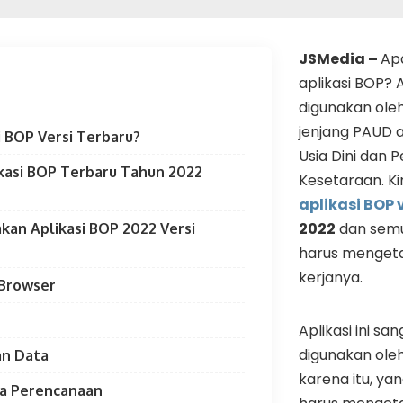
JSMedia –
Ap
aplikasi BOP? A
digunakan ole
jenjang PAUD 
i BOP Versi Terbaru?
Usia Dini dan 
kasi BOP Terbaru Tahun 2022
Kesetaraan. Ki
aplikasi BOP 
2022
dan semu
an Aplikasi BOP 2022 Versi
harus menget
kerjanya.
 Browser
Aplikasi ini sa
digunakan oleh
an Data
karena itu, y
ta Perencanaan