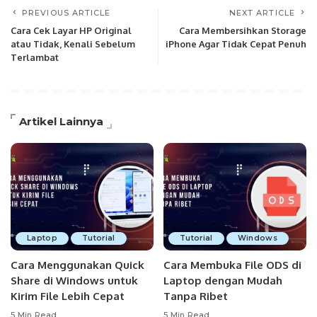
PREVIOUS ARTICLE
NEXT ARTICLE
Cara Cek Layar HP Original
Cara Membersihkan Storage
atau Tidak, Kenali Sebelum
iPhone Agar Tidak Cepat Penuh
Terlambat
Artikel Lainnya
Laptop
Tutorial
Tutorial
Windows
Cara Menggunakan Quick
Cara Membuka File ODS di
Share di Windows untuk
Laptop dengan Mudah
Kirim File Lebih Cepat
Tanpa Ribet
5 Min Read
5 Min Read