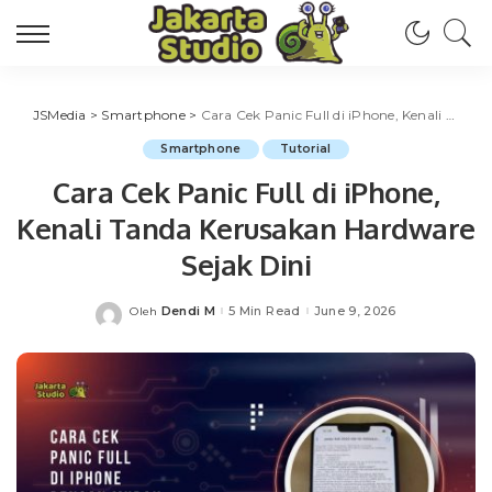
JSMedia
>
Smartphone
>
Cara Cek Panic Full di iPhone, Kenali Tanda Kerusakan Hardware Sejak Dini
Smartphone
Tutorial
Cara Cek Panic Full di iPhone,
Kenali Tanda Kerusakan Hardware
Sejak Dini
Dendi M
5 Min Read
June 9, 2026
Oleh
Posted
by