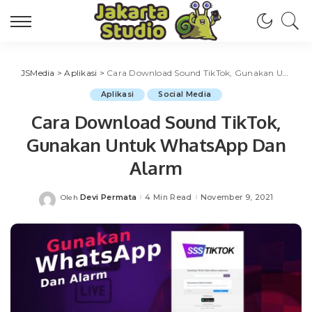
JSMedia
>
Aplikasi
>
Cara Download Sound TikTok, Gunakan Untuk WhatsApp Dan Alarm
Aplikasi
Social Media
Cara Download Sound TikTok,
Gunakan Untuk WhatsApp Dan
Alarm
Devi Permata
4 Min Read
November 9, 2021
Oleh
Posted
by