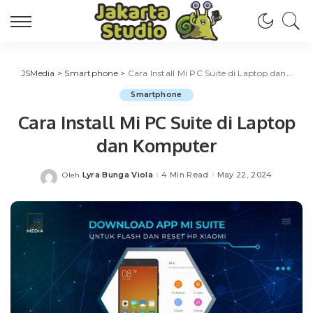
JSMedia
>
Smartphone
>
Cara Install Mi PC Suite di Laptop dan Komputer
Smartphone
Cara Install Mi PC Suite di Laptop
dan Komputer
Lyra Bunga Viola
4 Min Read
May 22, 2024
Oleh
Posted
by