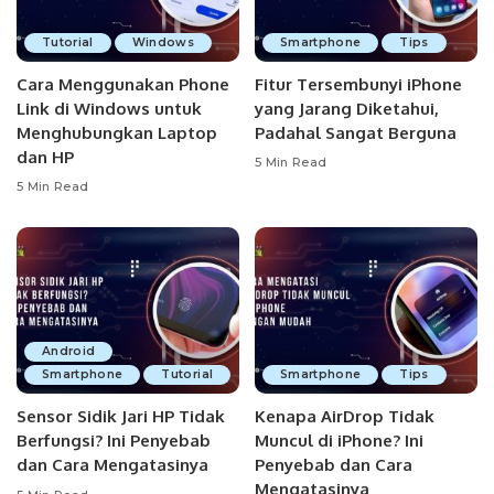
Tutorial
Windows
Smartphone
Tips
Cara Menggunakan Phone
Fitur Tersembunyi iPhone
Link di Windows untuk
yang Jarang Diketahui,
Menghubungkan Laptop
Padahal Sangat Berguna
dan HP
5 Min Read
5 Min Read
Android
Smartphone
Tutorial
Smartphone
Tips
Sensor Sidik Jari HP Tidak
Kenapa AirDrop Tidak
Berfungsi? Ini Penyebab
Muncul di iPhone? Ini
dan Cara Mengatasinya
Penyebab dan Cara
Mengatasinya