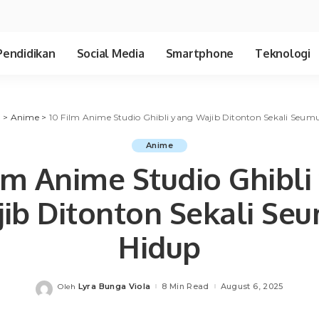
Pendidikan
Social Media
Smartphone
Teknologi
a
>
Anime
>
10 Film Anime Studio Ghibli yang Wajib Ditonton Sekali Seum
Anime
ilm Anime Studio Ghibli
ib Ditonton Sekali Se
Hidup
Lyra Bunga Viola
8 Min Read
August 6, 2025
Oleh
Posted
by