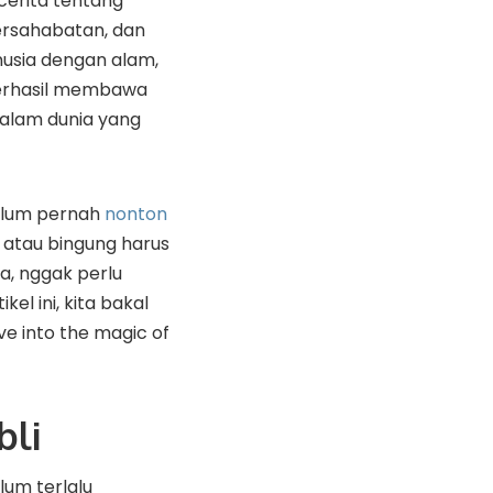
cerita tentang
ersahabatan, dan
usia dengan alam,
 berhasil membawa
alam dunia yang
elum pernah
nonton
atau bingung harus
a, nggak perlu
ikel ini, kita bakal
ive into the magic of
bli
um terlalu