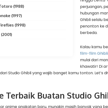
hingga cerita-
otoro (1988)
perjuangan, p
hubungan man
noke (1997)
Ghibli selalu
ireflies (1998)
penonton ke d
berbeda.
 (2001)
Kalau kamu b
film-film Ghibli
mulai dari man
khawatir! Di art
 dari Studio Ghibli yang wajib banget kamu tonton. Let’s d
e Terbaik Buatan Studio Ghi
ar anime angkatan baru, mungkin masih banyak yang bel