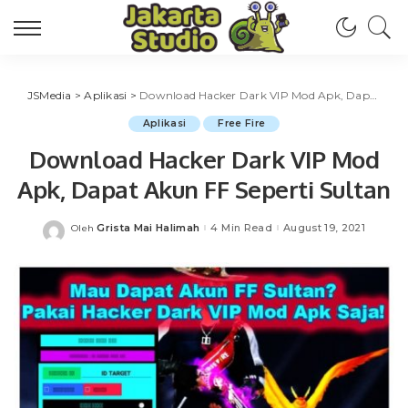
JSMedia
>
Aplikasi
>
Download Hacker Dark VIP Mod Apk, Dapat Akun FF Seperti Sultan
Aplikasi
Free Fire
Download Hacker Dark VIP Mod
Apk, Dapat Akun FF Seperti Sultan
Grista Mai Halimah
4 Min Read
August 19, 2021
Oleh
Posted
by