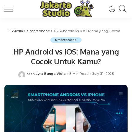
JSMedia
>
Smartphone
>
HP Android vs iOS: Mana yang Cocok Untuk Kamu?
Smartphone
HP Android vs iOS: Mana yang
Cocok Untuk Kamu?
Lyra Bunga Viola
8 Min Read
July 31, 2025
Oleh
Posted
by