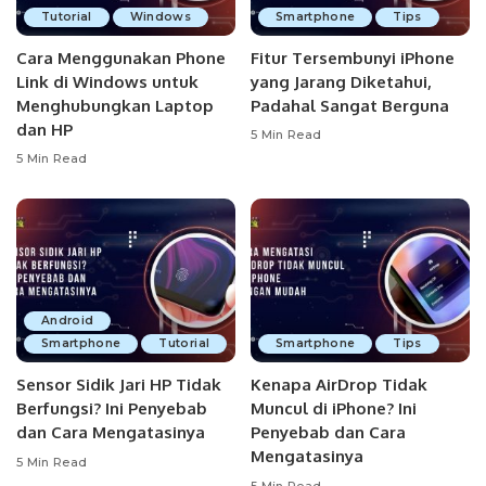
Tutorial
Windows
Smartphone
Tips
Cara Menggunakan Phone
Fitur Tersembunyi iPhone
Link di Windows untuk
yang Jarang Diketahui,
Menghubungkan Laptop
Padahal Sangat Berguna
dan HP
5 Min Read
5 Min Read
Android
Smartphone
Tutorial
Smartphone
Tips
Sensor Sidik Jari HP Tidak
Kenapa AirDrop Tidak
Berfungsi? Ini Penyebab
Muncul di iPhone? Ini
dan Cara Mengatasinya
Penyebab dan Cara
Mengatasinya
5 Min Read
5 Min Read