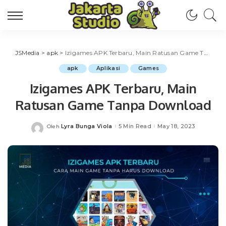
JSMedia
>
apk
>
Izigames APK Terbaru, Main Ratusan Game Tanpa Download
apk
Aplikasi
Games
Izigames APK Terbaru, Main
Ratusan Game Tanpa Download
Lyra Bunga Viola
5 Min Read
May 18, 2023
Oleh
Posted
by