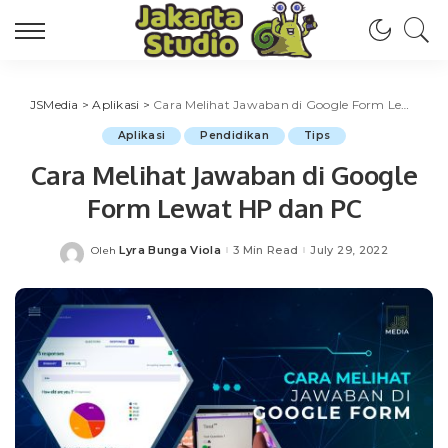
JSMedia
>
Aplikasi
>
Cara Melihat Jawaban di Google Form Lewat HP dan PC
Aplikasi
Pendidikan
Tips
Cara Melihat Jawaban di Google
Form Lewat HP dan PC
Lyra Bunga Viola
3 Min Read
July 29, 2022
Oleh
Posted
by