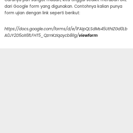
dari Google form yang digunakan. Contohnya kalian punya
form ujian dengan link seperti berikut:
https://docs.google.com/forms/d/e/1FAIpQLSdMs45UthIZGd0Lb
A0JY2D5oX6fLFHT5_QzrnKzIqaycb8i1g/
viewform