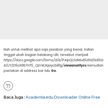
Nah untuk melihat apa saja jawaban yang benar, kalian
tinggal ubah bagian belakang URL tersebut menjadi
https://docs.google.com/forms/d/e/1FAIpQLSdMs45UthIZGd0Lb
A0JY2D5oX6fLFHT5_QzrnKzIqaycb8i1g/
viewanalitycs
kemudian
pastekan di address bar lalu
Go
.
Baca Juga :
Academia.edu Downloader Online Free