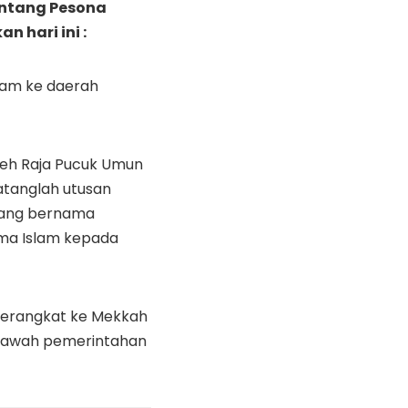
Tentang Pesona
 hari ini :
lam ke daerah
leh Raja Pucuk Umun
tanglah utusan
 yang bernama
ama Islam kepada
berangkat ke Mekkah
dibawah pemerintahan