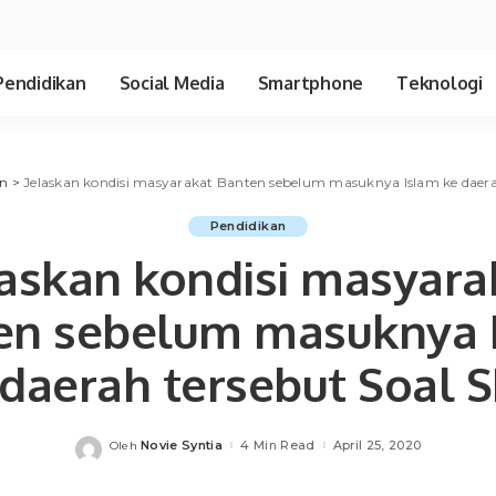
Pendidikan
Social Media
Smartphone
Teknologi
an
>
Jelaskan kondisi masyarakat Banten sebelum masuknya Islam ke daera
Pendidikan
laskan kondisi masyara
en sebelum masuknya 
 daerah tersebut Soal 
Novie Syntia
4 Min Read
April 25, 2020
Oleh
Posted
by