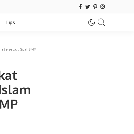
Tips
h tersebut Soal SMP
kat
Islam
SMP