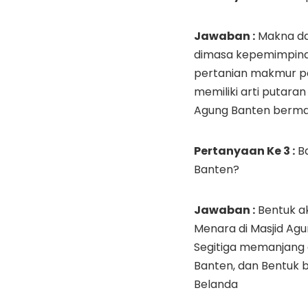
Jawaban :
Makna da
dimasa kepemimpina
pertanian makmur pe
memiliki arti putara
Agung Banten bermak
Pertanyaan Ke 3 :
Ba
Banten?
Jawaban :
Bentuk ak
Menara di Masjid Ag
Segitiga memanjang 
Banten, dan Bentuk 
Belanda