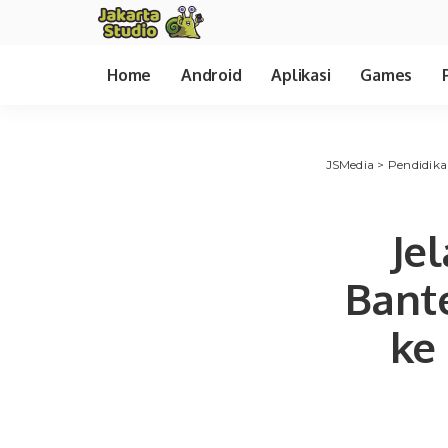
Home
Android
Aplikasi
Games
JSMedia
>
Pendidik
Je
Bant
ke