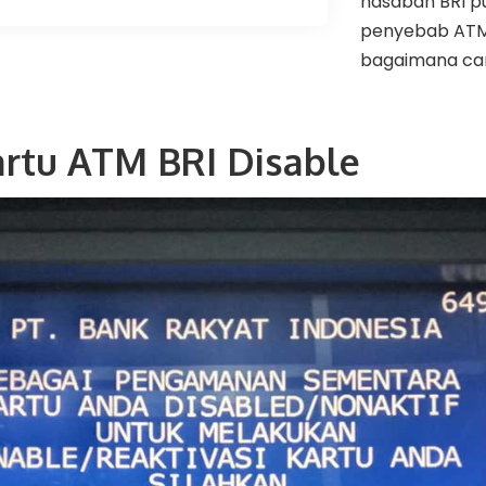
nasabah BRI pu
penyebab ATM 
bagaimana ca
rtu ATM BRI Disable