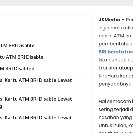
JSMedia
– Per
ingin melakuka
mesin ATM na
pemberitahu
TM BRI Disable
BRI berstatus
tu ATM BRI Disable
kita pun tak b
transfer ataup
TM BRI Disabled
Kira-kira ken
i Kartu ATM BRI Disable Lewat
penyebabnya 
i Kartu ATM BRI DIsable Lewat
Hal semacam 
g
sering terjadi 
nasabah yang
i Kartu ATM BRI Disable Lewat
Untuk itulah, k