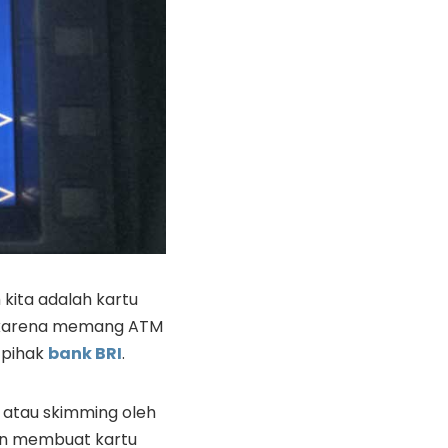
 kita adalah kartu
h, karena memang ATM
 pihak
bank BRI
.
atau skimming oleh
an membuat kartu