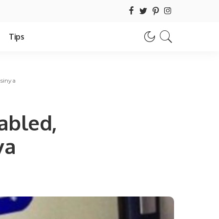
Tips
sinya
abled,
ya