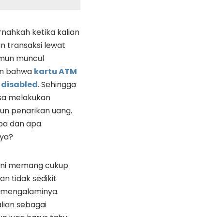
nahkah ketika kalian
n transaksi lewat
mun muncul
an bahwa
kartu ATM
 disabled
. Sehingga
isa melakukan
un penarikan uang.
apa dan apa
ya?
ini memang cukup
dan tidak sedikit
 mengalaminya.
alian sebagai