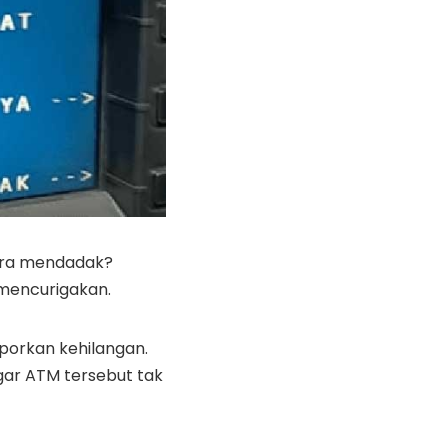
ara mendadak?
 mencurigakan.
laporkan kehilangan.
gar ATM tersebut tak