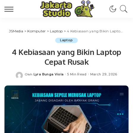
JSMedia
>
Komputer
>
Laptop
>
4 Kebiasaan yang Bikin Laptop Cepat Rusak
Laptop
4 Kebiasaan yang Bikin Laptop
Cepat Rusak
Lyra Bunga Viola
5 Min Read
March 29, 2026
Oleh
Posted
by