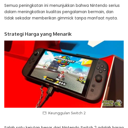
Semua peningkatan ini menunjukkan bahwa Nintendo serius
dalam meningkatkan kualitas pengalaman bermain, dan
tidak sekadar memberikan gimmick tanpa manfaat nyata.
Strategi Harga yang Menarik
Keunggulan Switch 2
Salah satu kejutan besar dari Nintendo Switch 2 adalah harga