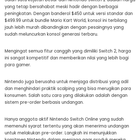
yang tetap bersahabat meski hadir dengan berbagai
peningkatan. Dengan banderol $450 untuk versi standar dan
$499.99 untuk bundle Mario Kart World, konsol ini terbilang
jauh lebih murah dibandingkan dengan pesaingnya yang
sudah meluncurkan konsol generasi terbaru.
Mengingat semua fitur canggih yang dimiliki Switch 2, harga
ini sangat kompetitif dan memberikan nilai yang lebih bagi
para gamer.
Nintendo juga berusaha untuk menjaga distribusi yang adil
dan menghindari praktik scalping yang bisa merugikan para
konsumen. Salah satu cara yang dilakukan adalah dengan
sistem pre-order berbasis undangan.
Hanya anggota aktif Nintendo Switch Online yang sudah
memenuhi syarat tertentu yang akan menerima undangan
untuk melakukan pre-order. Langkah ini menunjukkan
komitmen Nintendo dalam menjaga agar produk mereka