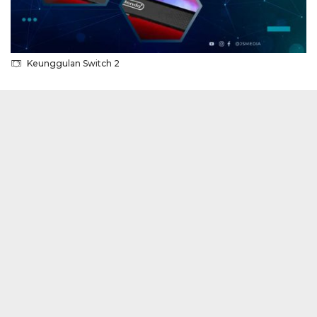
Keunggulan Switch 2