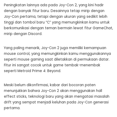
Peningkatan lainnya ada pada Joy-Con 2, yang kini hadir
dengan banyak fitur baru. Desainnya tetap mirip dengan
Joy-Con pertama, tetapi dengan ukuran yang sedikit lebih
tinggi dan tombol baru “C” yang memungkinkan kamu untuk
berkomunikasi dengan teman bermain lewat fitur GameChat,
mirip dengan Discord.
Yang paling menarik, Joy-Con 2 juga memiliki kemampuan
mouse control, yang memungkinkan kamu menggunakannya
seperti mouse gaming saat diletakkan di permukaan datar.
Fitur ini sangat cocok untuk game tembak-menembak
seperti Metroid Prime 4: Beyond.
Meski belum dikonfirmasi, kabar dari bocoran paten
menunjukkan bahwa Joy-Con 2 akan menggunakan hall
effect sticks, teknologi baru yang akan mengatasi masalah
drift yang sempat menjadi keluhan pada Joy-Con generasi
pertama.