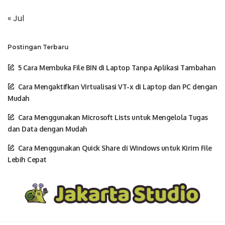
« Jul
Postingan Terbaru
5 Cara Membuka File BIN di Laptop Tanpa Aplikasi Tambahan
Cara Mengaktifkan Virtualisasi VT-x di Laptop dan PC dengan
Mudah
Cara Menggunakan Microsoft Lists untuk Mengelola Tugas
dan Data dengan Mudah
Cara Menggunakan Quick Share di Windows untuk Kirim File
Lebih Cepat