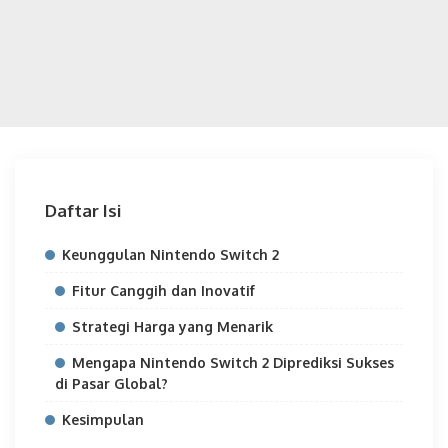
Daftar Isi
Keunggulan Nintendo Switch 2
Fitur Canggih dan Inovatif
Strategi Harga yang Menarik
Mengapa Nintendo Switch 2 Diprediksi Sukses
di Pasar Global?
Kesimpulan