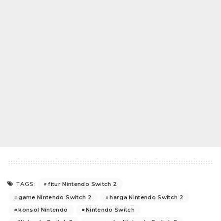
fitur Nintendo Switch 2
TAGS:
game Nintendo Switch 2
harga Nintendo Switch 2
konsol Nintendo
Nintendo Switch