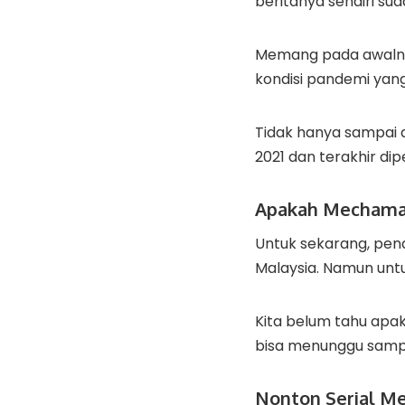
beritanya sendiri s
Memang pada awalny
kondisi pandemi yang
Tidak hanya sampai di
2021 dan terakhir di
Apakah Mechamat
Untuk sekarang, pen
Malaysia. Namun unt
Kita belum tahu apak
bisa menunggu sampai
Nonton Serial M