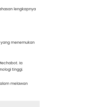
mbahasan lengkapnya
to yang menemukan
Mechabot. Ia
logi tinggi.
 dalam melawan