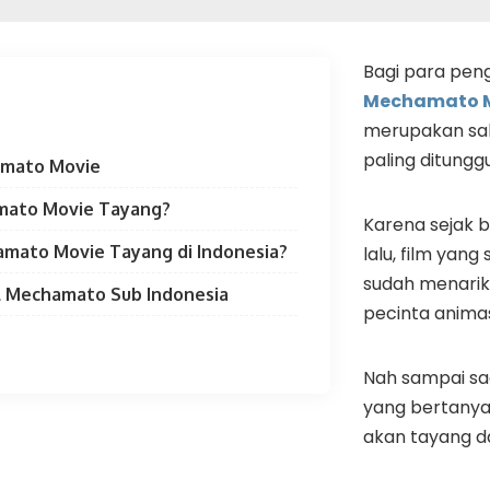
Bagi para peng
Mechamato 
merupakan sal
paling ditungg
amato Movie
mato Movie Tayang?
Karena sejak 
mato Movie Tayang di Indonesia?
lalu, film yan
sudah menarik
l Mechamato Sub Indonesia
pecinta animas
Nah sampai sa
yang bertany
akan tayang da