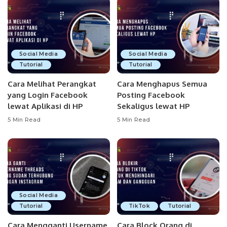
Social Media
Social Media
Tutorial
Tutorial
Cara Melihat Perangkat
Cara Menghapus Semua
yang Login Facebook
Posting Facebook
lewat Aplikasi di HP
Sekaligus lewat HP
5 Min Read
5 Min Read
Social Media
Tutorial
TikTok
Tutorial
Cara Mengganti Username
Cara Block Orang di