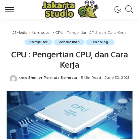
JSMedia
>
Komputer
>
CPU : Pengertian CPU, dan Cara Kerja
Komputer
Pendidikan
Teknologi
CPU : Pengertian CPU, dan Cara
Kerja
Shenier Permata Semesta
5 Min Read
June 30, 2021
Oleh
Posted
by