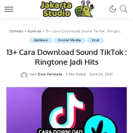
JSMedia
>
Aplikasi
>
13+ Cara Download Sound TikTok : Ringtone Jadi Hits
Aplikasi
Social Media
Viral
13+ Cara Download Sound TikTok :
Ringtone Jadi Hits
Devi Permata
4 Min Read
June 30, 2021
Oleh
Posted
by