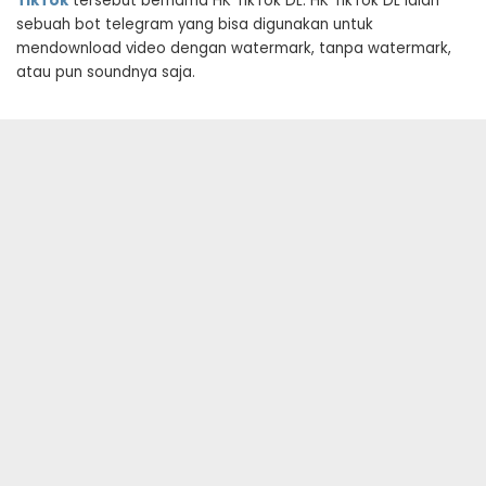
TikTok
tersebut bernama HK TikTok DL. HK TikTok DL ialah
sebuah bot telegram yang bisa digunakan untuk
mendownload video dengan watermark, tanpa watermark,
atau pun soundnya saja.