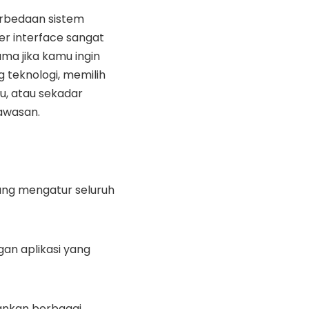
bedaan sistem
er interface sangat
ama jika kamu ingin
g teknologi, memilih
u, atau sekadar
wasan.
ang mengatur seluruh
an aplikasi yang
ankan berbagai