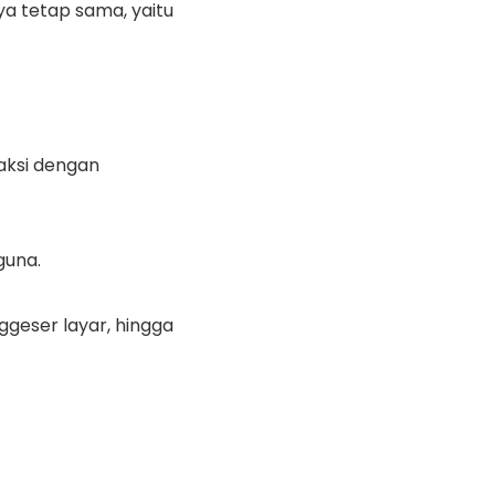
ya tetap sama, yaitu
aksi dengan
guna.
geser layar, hingga