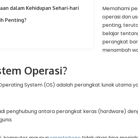
aan dalam Kehidupan Sehari-hari
Memahami per
operasi dan us
ih Penting?
penting, terut
belajar tentan
perangkat bar
menambah wa
istem Operasi?
 Operating System (OS) adalah perangkat lunak utama y
adi penghubung antara perangkat keras (hardware) deng
guna.
si, komputer maupun
smartphone
tidak akan bisa menjal