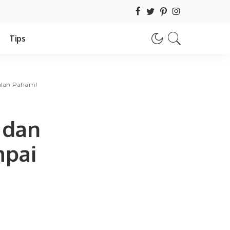
Tips
Salah Paham!
 dan
mpai