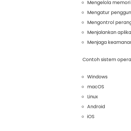
Mengelola memori
Mengatur penggun
Mengontrol perang
Menjalankan aplikas
Menjaga keamanan
Contoh sistem operas
Windows
macOS
Linux
Android
iOS