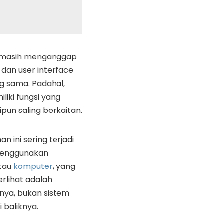
 masih menganggap
dan user interface
g sama. Padahal,
iki fungsi yang
pun saling berkaitan.
 ini sering terjadi
menggunakan
tau
komputer
, yang
erlihat adalah
nya, bukan sistem
 baliknya.