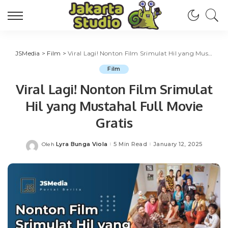
JSMedia
>
Film
>
Viral Lagi! Nonton Film Srimulat Hil yang Mustahal Full Movie Gratis
Film
Viral Lagi! Nonton Film Srimulat
Hil yang Mustahal Full Movie
Gratis
Lyra Bunga Viola
5 Min Read
January 12, 2025
Oleh
Posted
by