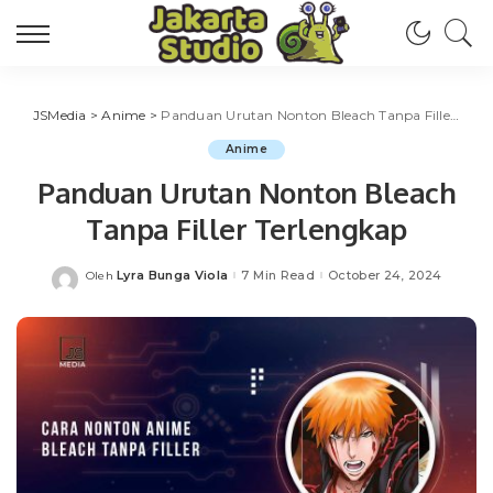
JSMedia
>
Anime
>
Panduan Urutan Nonton Bleach Tanpa Filler Terlengkap
Anime
Panduan Urutan Nonton Bleach
Tanpa Filler Terlengkap
Lyra Bunga Viola
7 Min Read
October 24, 2024
Oleh
Posted
by