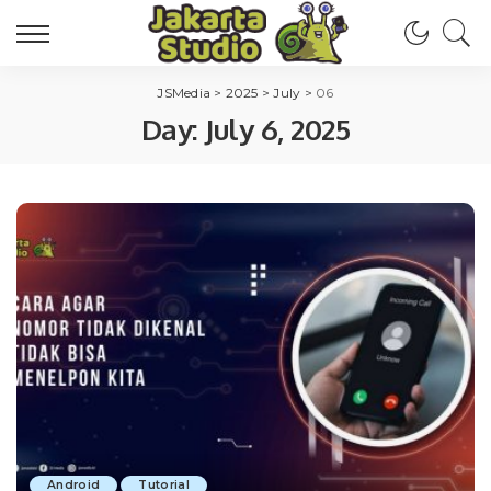
JSMedia
>
2025
>
July
>
06
Day:
July 6, 2025
Android
Tutorial