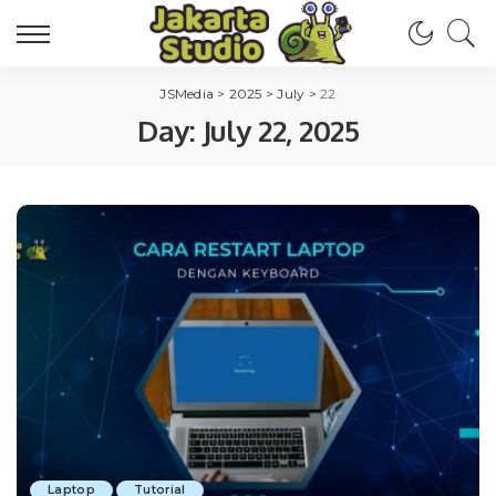
JSMedia
>
2025
>
July
>
22
Day:
July 22, 2025
Laptop
Tutorial