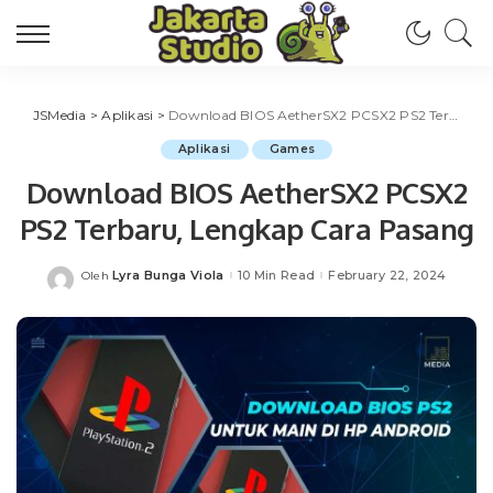
JSMedia
>
Aplikasi
>
Download BIOS AetherSX2 PCSX2 PS2 Terbaru, Lengkap Cara Pasang
Aplikasi
Games
Download BIOS AetherSX2 PCSX2
PS2 Terbaru, Lengkap Cara Pasang
Lyra Bunga Viola
10 Min Read
February 22, 2024
Oleh
Posted
by