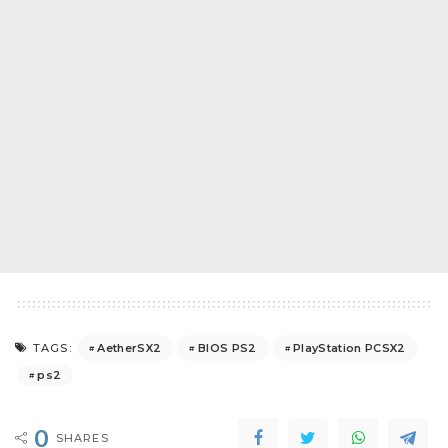
AetherSX2
BIOS PS2
PlayStation PCSX2
TAGS:
ps2
0
SHARES