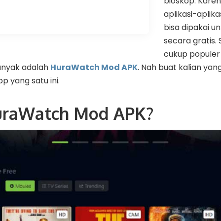
bioskop. Kare
aplikasi-aplika
bisa dipakai u
secara gratis.
cukup populer 
banyak adalah
HuraWatch Mod APK
. Nah buat kalian yan
p yang satu ini.
uraWatch Mod APK?