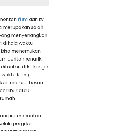
nonton
film
dan tv
g merupakan salah
n yang menyenangkan
n di kala waktu
a bisa menemukan
m cerita menarik
ditonton di kala ingin
waktu luang.
akan merasa bosan
berlibur atau
 rumah.
ang ini, menonton
selalu pergi ke