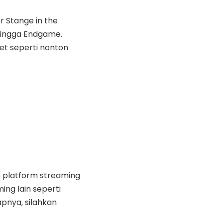
r Stange in the
 hingga Endgame.
ket seperti nonton
leh platform streaming
ing lain seperti
apnya, silahkan