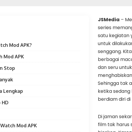
JSMedia
– Me
series meman
satu kegiata
untuk dilakuka
atch Mod APK?
senggang. Kit
ch Mod APK
berbagai maca
dan seru untuk 
n Stop
menghabiskan 
Banyak
Sehingga tak 
ketika sedang 
ra Lengkap
berdiam diri di
o HD
Di jaman sekar
film tak harus 
aWatch Mod APK