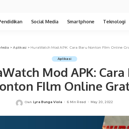
Pendidikan
Social Media
Smartphone
Teknologi
Media
>
Aplikasi
>
HuraWatch Mod APK: Cara Baru Nonton FIlm Online Gra
Aplikasi
aWatch Mod APK: Cara 
onton FIlm Online Grat
Lyra Bunga Viola
6 Min Read
May 20, 2022
Oleh
Posted
by