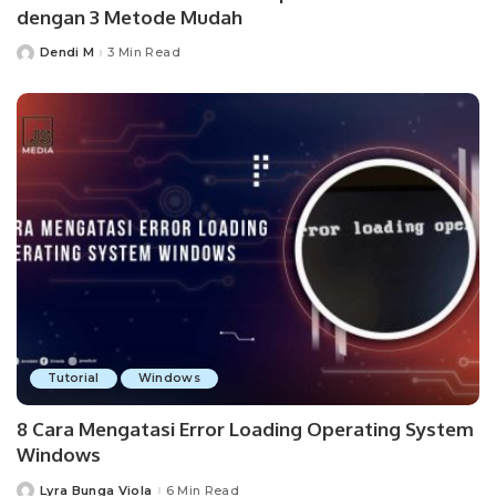
dengan 3 Metode Mudah
Dendi M
3 Min Read
Posted
by
Tutorial
Windows
8 Cara Mengatasi Error Loading Operating System
Windows
Lyra Bunga Viola
6 Min Read
Posted