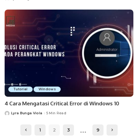
by
Tutorial
Windows
4 Cara Mengatasi Critical Error di Windows 10
Lyra Bunga Viola
5 Min Read
Posted
by
…
1
2
3
9