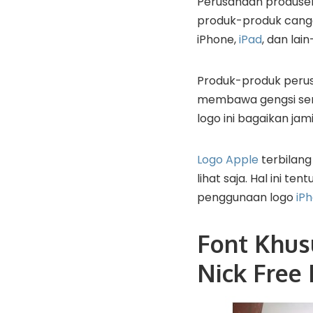
Perusahaan produse
produk-produk cangg
iPhone,
iPad
, dan lain
Produk-produk perusa
membawa gengsi send
logo ini bagaikan ja
Logo Apple
terbilang
lihat saja. Hal ini 
penggunaan logo
iP
Font Khus
Nick Free 