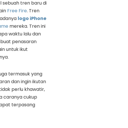
ul sebuah tren baru di
ain
Free Fire
. Tren
u adanya
logo iPhone
name
mereka. Tren ini
pa waktu lalu dan
buat penasaran
in untuk ikut
nya.
juga termasuk yang
ran dan ingin ikutan
dak perlu khawatir,
a caranya cukup
apat terpasang