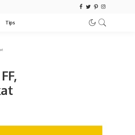
Tips
at
FF,
at