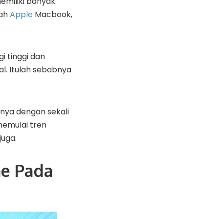
emiliki banyak
lah
Apple
Macbook,
i tinggi dan
l. Itulah sebabnya
nya dengan sekali
memulai tren
juga.
ne Pada