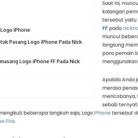
Saat ini, munc
kalangan pem
tersebut yait
FF
pada
nick
k Logo iPhone
muncul bebera
tuk Pasang Logo iPhone Pada Nick
langsung mem
para pemain la
menggunakan
masang Logo iPhone FF Pada Nick
Apabila Anda 
merasa penasa
mencobanya, ti
sebab ternyat
mengikuti beberapa langkah saja, Logo
iPhone
tersebut d
ee Fire
.