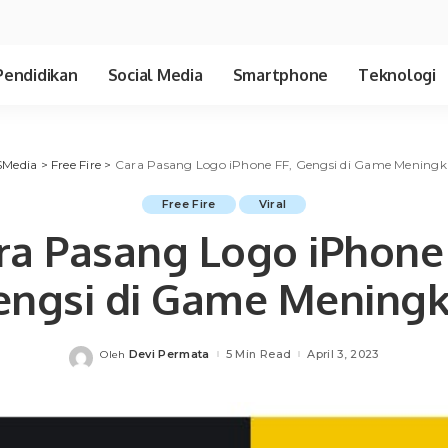
Pendidikan
Social Media
Smartphone
Teknologi
SMedia
>
Free Fire
>
Cara Pasang Logo iPhone FF, Gengsi di Game Meningk
Free Fire
Viral
ra Pasang Logo iPhone 
engsi di Game Meningk
Devi Permata
5 Min Read
April 3, 2023
Oleh
Posted
by