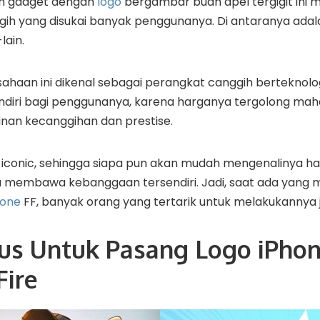
n gadget dengan
logo
bergambar buah apel tergigit ini m
ih yang disukai banyak penggunanya. Di antaranya ada
-lain.
haan ini dikenal sebagai perangkat canggih berteknolog
iri bagi penggunanya, karena harganya tergolong maha
minan kecanggihan dan prestise.
 iconic, sehingga siapa pun akan mudah mengenalinya ha
tentu membawa kebanggaan tersendiri. Jadi, saat ada yang 
hone
FF, banyak orang yang tertarik untuk melakukannya 
us Untuk Pasang Logo iPho
Fire