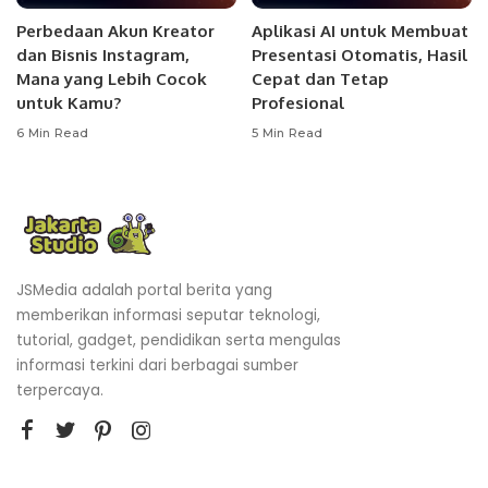
Perbedaan Akun Kreator
Aplikasi AI untuk Membuat
dan Bisnis Instagram,
Presentasi Otomatis, Hasil
Mana yang Lebih Cocok
Cepat dan Tetap
untuk Kamu?
Profesional
6 Min Read
5 Min Read
JSMedia adalah portal berita yang
memberikan informasi seputar teknologi,
tutorial, gadget, pendidikan serta mengulas
informasi terkini dari berbagai sumber
terpercaya.