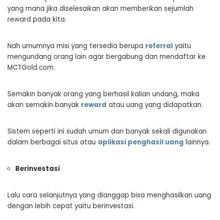
yang mana jika diselesaikan akan memberikan sejumlah
reward pada kita.
Nah umumnya misi yang tersedia berupa
referral
yaitu
mengundang orang lain agar bergabung dan mendaftar ke
MCTGold.com.
Semakin banyak orang yang berhasil kalian undang, maka
akan semakin banyak
reward
atau uang yang didapatkan.
Sistem seperti ini sudah umum dan banyak sekali digunakan
dalam berbagai situs atau
aplikasi penghasil uang
lainnya.
Berinvestasi
Lalu cara selanjutnya yang dianggap bisa menghasilkan uang
dengan lebih cepat yaitu berinvestasi.