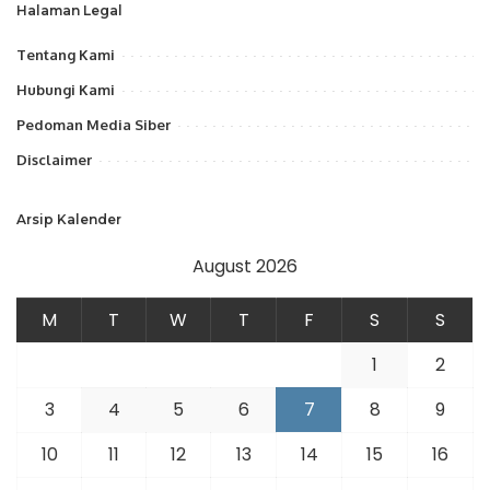
Halaman Legal
Tentang Kami
Hubungi Kami
Pedoman Media Siber
Disclaimer
Arsip Kalender
August 2026
M
T
W
T
F
S
S
1
2
3
4
5
6
7
8
9
10
11
12
13
14
15
16