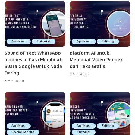
Aplikasi
Tutorial
Aplikasi
Editing
Sound of Text WhatsApp
platform AI untuk
Indonesia: Cara Membuat
Membuat Video Pendek
Suara Google untuk Nada
dari Teks Gratis
Dering
5 Min Read
5 Min Read
Aplikasi
Aplikasi
Editing
Social Media
Tutorial