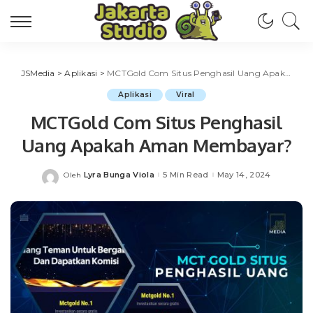
JSMedia
>
Aplikasi
>
MCTGold Com Situs Penghasil Uang Apakah Aman Membayar?
Aplikasi
Viral
MCTGold Com Situs Penghasil
Uang Apakah Aman Membayar?
Lyra Bunga Viola
5 Min Read
May 14, 2024
Oleh
Posted
by