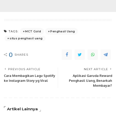
MCT Gold
Penghasil Uang
TAGS:
situs penghasil uang
0
SHARES
PREVIOUS ARTICLE
NEXT ARTICLE
Cara Membagikan Lagu Spotify
Aplikasi Garuda Reward
ke Instagram Story yg Viral
Penghasil Uang, Benarkah
Membayar?
Artikel Lainnya