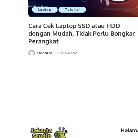
Laptop
Tutorial
Cara Cek Laptop SSD atau HDD
dengan Mudah, Tidak Perlu Bongkar
Perangkat
Dendi M
5 Min Read
Posted
by
Halam