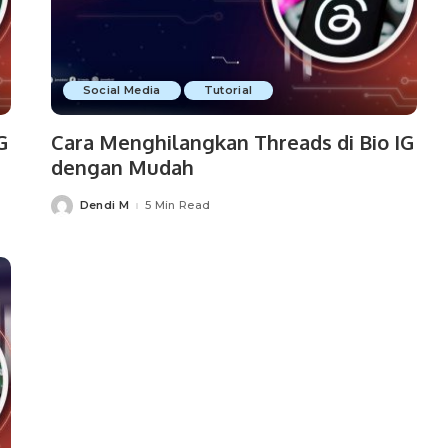
Social Media
Tutorial
G
Cara Menghilangkan Threads di Bio IG
dengan Mudah
Dendi M
5 Min Read
Posted
by