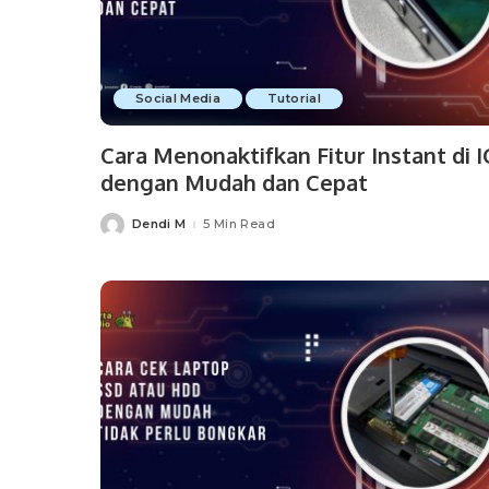
Social Media
Tutorial
Cara Menonaktifkan Fitur Instant di I
dengan Mudah dan Cepat
Dendi M
5 Min Read
Posted
by