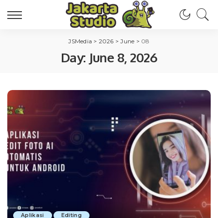
JSMedia
>
2026
>
June
>
08
Day:
June 8, 2026
Aplikasi
Editing