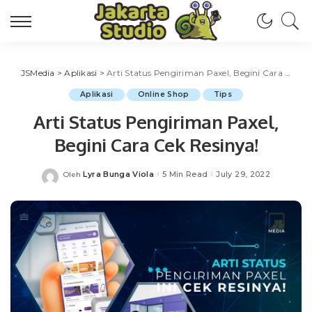
JSMedia
>
Aplikasi
>
Arti Status Pengiriman Paxel, Begini Cara Cek Resinya!
Aplikasi
Online Shop
Tips
Arti Status Pengiriman Paxel,
Begini Cara Cek Resinya!
Lyra Bunga Viola
5 Min Read
July 29, 2022
Oleh
Posted
by