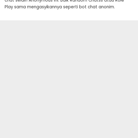
chat selain Anonymous ini. Baik Random Chatss atau Role
Play sama mengasyikannya seperti bot chat anonim.