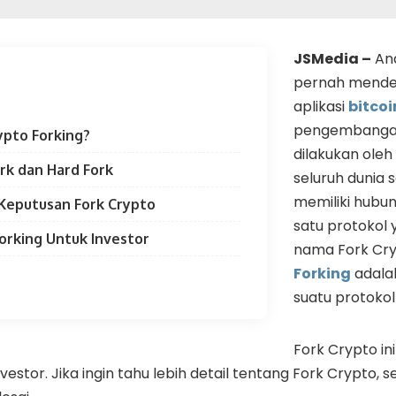
JSMedia –
And
pernah mende
aplikasi
bitcoi
pengembangan 
ypto Forking?
dilakukan oleh 
rk dan Hard Fork
seluruh dunia s
memiliki hubu
Keputusan Fork Crypto
satu protokol 
orking Untuk Investor
nama Fork Cr
Forking
adala
suatu protokol
Fork Crypto i
estor. Jika ingin tahu lebih detail tentang Fork Crypto, 