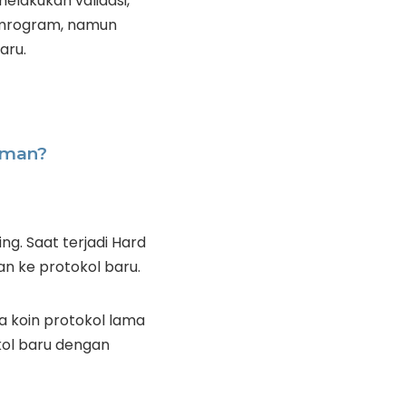
elakukan validasi,
pemrogram, namun
aru.
 Aman?
ng. Saat terjadi Hard
n ke protokol baru.
a koin protokol lama
ol baru dengan