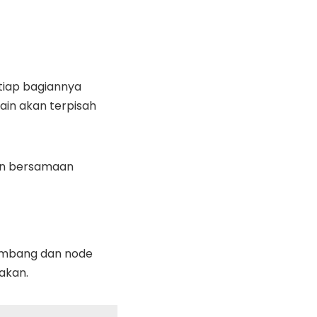
tiap bagiannya
ain akan terpisah
alan bersamaan
nambang dan node
akan.