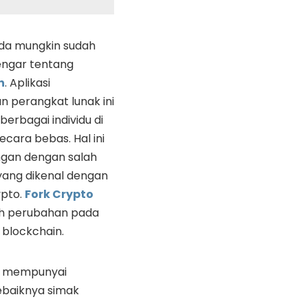
a mungkin sudah
ngar tentang
n
. Aplikasi
perangkat lunak ini
berbagai individu di
ecara bebas. Hal ini
ngan dengan salah
yang dikenal dengan
ypto.
Fork Crypto
h perubahan pada
 blockchain.
ni mempunyai
sebaiknya simak