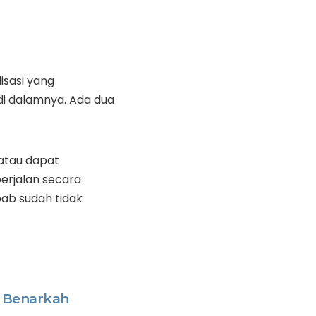
isasi yang
i dalamnya. Ada dua
atau dapat
berjalan secara
bab sudah tidak
, Benarkah