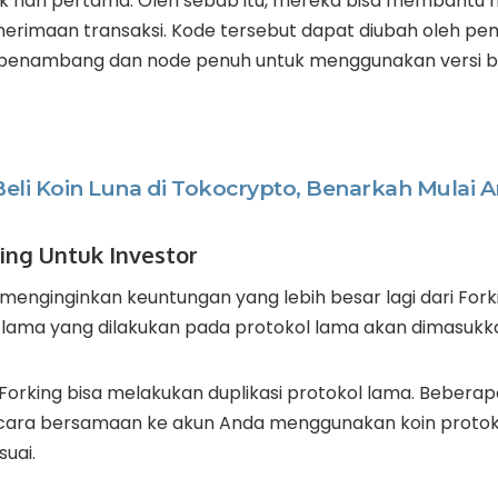
jak hari pertama. Oleh sebab itu, mereka bisa membantu m
nerimaan transaksi. Kode tersebut dapat diubah oleh 
 penambang dan node penuh untuk menggunakan versi b
Beli Koin Luna di Tokocrypto, Benarkah Mulai
ing Untuk Investor
 menginginkan keuntungan yang lebih besar lagi dari Forki
 lama yang dilakukan pada protokol lama akan dimasukka
Forking bisa melakukan duplikasi protokol lama. Beberap
ecara bersamaan ke akun Anda menggunakan koin protok
uai.