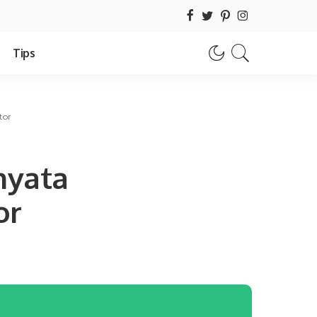
Tips
tor
nyata
or